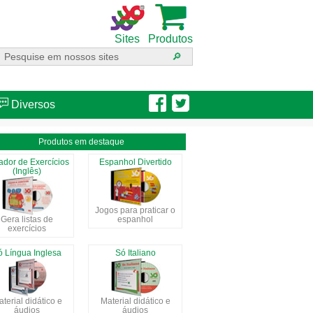
Sites
Produtos
Diversos
Produtos em destaque
ador de Exercícios
Espanhol Divertido
(Inglês)
Jogos para praticar o
Gera listas de
espanhol
exercícios
ó Língua Inglesa
Só Italiano
terial didático e
Material didático e
áudios
áudios