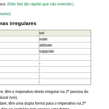
sco.
(Não fale tão rápido que não entendo.)
tudar)
mas irregulares
voi
siate
abbiate
sappiate
-
-
-
i
-
-
e, têm o imperativo direto irregular na 2ª pessoa do
ural (voi).
stare, têm uma dupla forma para o imperativo na 2ª