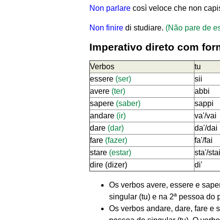
Non parlare
così veloce che non capi
Non finire
di studiare.
(Não pare de es
Imperativo direto com for
Verbos
tu
essere
(ser)
sii
avere
(ter)
abbi
sapere
(saber)
sappi
andare
(ir)
va'/vai
dare
(dar)
da'/dai
fare
(fazer)
fa'/fai
stare
(estar)
sta'/sta
dire (dizer)
di'
Os verbos avere, essere e saper
singular (tu) e na 2ª pessoa do pl
Os verbos andare, dare, fare e 