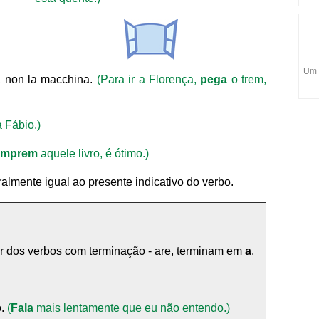
Um 
o, non la macchina.
(Para ir a Florença,
pega
o trem,
 Fábio.)
mprem
aquele livro, é ótimo.)
eralmente igual ao presente indicativo do verbo.
ar dos verbos com terminação - are, terminam em
a
.
o.
(
Fala
mais lentamente que eu não entendo.)