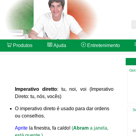
Produtos
Ajuda
Entretenimento
Ger
Imperativo diretto
: tu, noi, voi (Imperativo
Direto: tu, nós, vocês)
O imperativo direto é usado para dar ordens
S
ou conselhos.
Aprite
la finestra, fa caldo!
(
Abram
a janela,
Ma
está quente.)