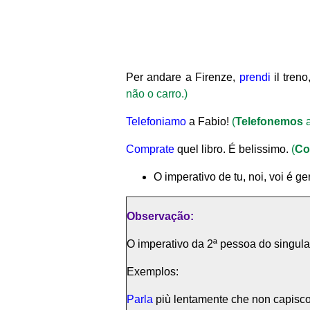
Per andare a Firenze,
prendi
il tren
não o carro.)
Telefoniamo
a Fabio!
(
Telefonemos
a
Comprate
quel libro. É belissimo.
(
Co
O imperativo de tu, noi, voi é g
Observação:
O imperativo da 2ª pessoa do singul
Exemplos:
Parla
più lentamente che non capisc