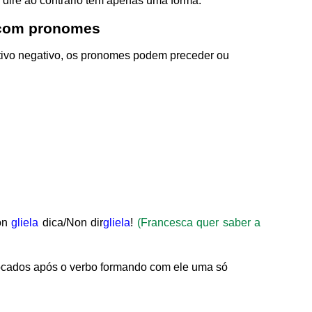
o dire ao contrário tem apenas uma forma.
 com pronomes
tivo negativo, os pronomes podem preceder ou
Non
gliela
dica/Non
dir
gliela
!
(Francesca quer saber a
cados após o verbo formando com ele uma só