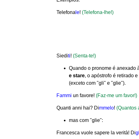
Telefona
le
!
(Telefona-lhe!)
Siedi
ti
!
(Senta-te!)
Quando o pronome é anexado às
e
stare
, o apóstrofo é retirado
(exceto com "gli" e "glie").
Fammi
un favore!
(Faz-me um favor!)
Quanti anni hai?
Di
mmelo
!
(Quantos 
mas com "glie":
Francesca vuole sapere la verità
!
Di
g