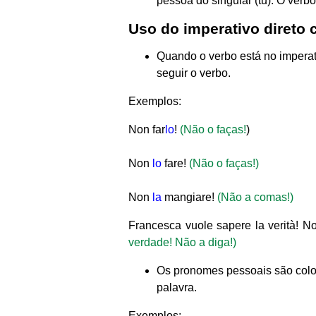
pessoa do singular (tu). O verb
Uso do imperativo direto
Quando o verbo está no impera
seguir o verbo.
Exemplos:
Non far
lo
!
(Não o faças!
)
Non
lo
fare!
(Não o faças!)
Non
la
mangiare!
(Não a comas!)
Francesca vuole sapere la verità! 
verdade! Não a diga!)
Os pronomes pessoais são colo
palavra.
Exemplos: