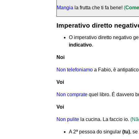
Mangia
la frutta che ti fa bene!
(
Com
Imperativo diretto negativ
O imperativo diretto negativo g
indicativo
.
Noi
Non telefoniamo
a Fabio, è antipatico
Voi
Non comprate
quel libro. É davvero b
Voi
Non pulite
la cucina. La faccio io.
(Nã
A 2ª pessoa do singular
(tu)
, se