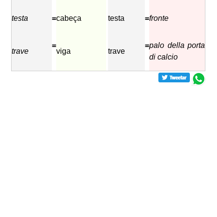
testa
=
cabeça
testa
=
fronte
=
=
palo della porta
trave
viga
trave
di calcio