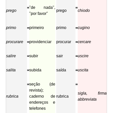
=
"de nada",
=
prego
prego
chiodo
"por favor"
primo
=
primeiro
primo
=
cugino
procurare
=
providenciar
procurar
=
cercare
salire
=
subir
sair
=
uscire
salita
=
subida
saída
=
uscita
=
seção (de
=
revista);
sigla, firma
rubrica
caderno de
rubrica
abbreviata
endereços e
telefones