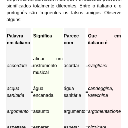
significados totalmente diferentes. Entre o italiano e o
português são frequentes os falsos amigos. Observe
alguns:
Palavra
Significa
Parece
Que em
em italiano
com
italiano é
afinar um
accordare
=
instrumento
acordar
=
svegliarsi
musical
acqua
água
água
candeggina,
=
=
sanitaria
encanada
sanitária
varechina
argomento
=
assunto
argumento
=
argomentazione
aspettare
=
esperar
espetar
=
pizzicare