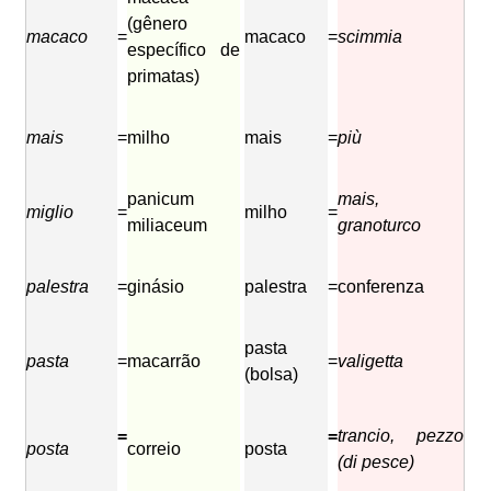
(gênero
macaco
=
macaco
=
scimmia
específico de
primatas)
mais
=
milho
mais
=
più
panicum
mais,
miglio
=
milho
=
miliaceum
granoturco
palestra
=
ginásio
palestra
=
conferenza
pasta
pasta
=
macarrão
=
valigetta
(bolsa)
=
=
trancio, pezzo
posta
correio
posta
(di pesce)