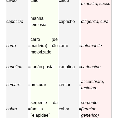
caldo
=
calor
caldo
=
minestra, succo
manha,
capriccio
=
capricho
=
diligenza, cura
teimosia
carro (de
carro
=
madeira) não
carro
=
automobile
motorizado
cartolina
=
cartão postal
cartolina
=
cartoncino
accerchiare,
cercare
=
procurar
cercar
=
recintare
serpente da
serpente
cobra
=
família
cobra
=
(termine
"elapidae"
generico)