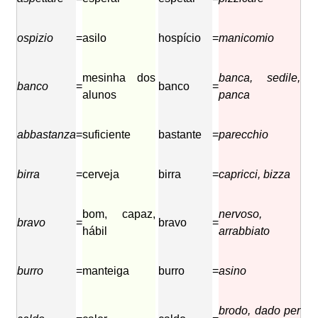
ospizio
=
asilo
hospício
=
manicomio
mesinha dos
banca, sedile,
banco
=
banco
=
alunos
panca
abbastanza
=
suficiente
bastante
=
parecchio
birra
=
cerveja
birra
=
capricci, bizza
bom, capaz,
nervoso,
bravo
=
bravo
=
hábil
arrabbiato
burro
=
manteiga
burro
=
asino
brodo, dado per