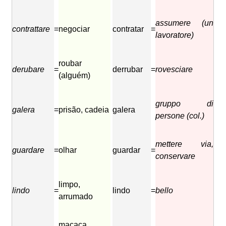
assumere (un
contrattare
=
negociar
contratar
=
lavoratore)
roubar
derubare
=
derrubar
=
rovesciare
(alguém)
gruppo di
galera
=
prisão, cadeia
galera
persone (col.)
mettere via,
guardare
=
olhar
guardar
=
conservare
limpo,
lindo
=
lindo
=
bello
arrumado
macaca