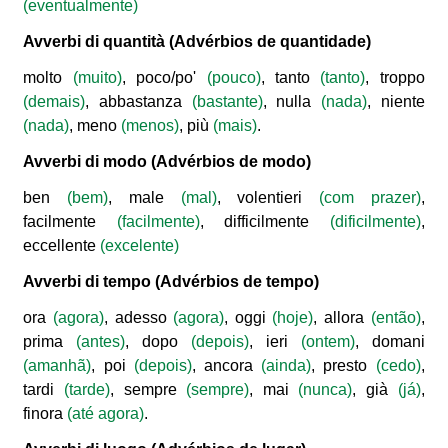
(eventualmente)
Avverbi di quantità
(Advérbios de quantidade)
molto
(muito)
, poco/po'
(pouco)
, tanto
(tanto)
, troppo
(demais)
, abbastanza
(bastante)
, nulla
(nada)
, niente
(nada)
, meno
(menos)
, più
(mais)
.
Avverbi di modo
(Advérbios de modo)
ben
(bem)
, male
(mal)
, volentieri
(com prazer)
,
facilmente
(facilmente)
, difficilmente
(dificilmente)
,
eccellente
(excelente)
Avverbi di tempo
(Advérbios de tempo)
ora
(agora)
, adesso
(agora)
, oggi
(hoje)
, allora
(então)
,
prima
(antes)
, dopo
(depois)
, ieri
(ontem)
, domani
(amanhã)
, poi
(depois)
, ancora
(ainda)
, presto
(cedo)
,
tardi
(tarde)
, sempre
(sempre)
, mai
(nunca)
, già
(já)
,
finora
(até agora)
.