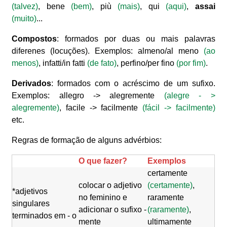
(talvez)
, bene
(bem)
, più
(mais)
, qui
(aqui)
,
assai
(muito)
...
Compostos
: formados por duas ou mais palavras
diferenes (locuções). Exemplos: almeno/al meno
(ao
menos)
, infatti/in fatti
(de fato)
, perfino/per fino
(por fim)
.
Derivados
: formados com o acréscimo de um sufixo.
Exemplos: allegro -> alegremente
(alegre - >
alegremente)
, facile -> facilmente
(fácil -> facilmente)
etc.
Regras de formação de alguns advérbios:
O que fazer?
Exemplos
certamente
colocar o adjetivo
(certamente)
,
*adjetivos
no feminino e
raramente
singulares
adicionar o sufixo -
(raramente)
,
terminados em - o
mente
ultimamente