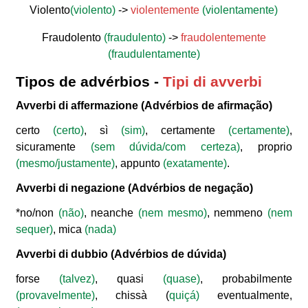
Violento
(violento)
->
violentemente
(violentamente)
Fraudolento
(fraudulento)
->
fraudolentemente
(fraudulentamente)
Tipos de advérbios -
Tipi di avverbi
Avverbi di affermazione
(Advérbios de afirmação)
certo
(certo)
, sì
(sim)
, certamente
(certamente)
,
sicuramente
(sem dúvida/com certeza)
, proprio
(mesmo/justamente)
, appunto
(exatamente)
.
Avverbi di negazione
(Advérbios de negação)
*no/non
(não)
, neanche
(nem mesmo)
, nemmeno
(nem
sequer)
, mica
(nada)
Avverbi di dubbio
(Advérbios de dúvida)
forse
(talvez)
, quasi
(quase)
, probabilmente
(provavelmente)
, chissà (
quiçá)
eventualmente,