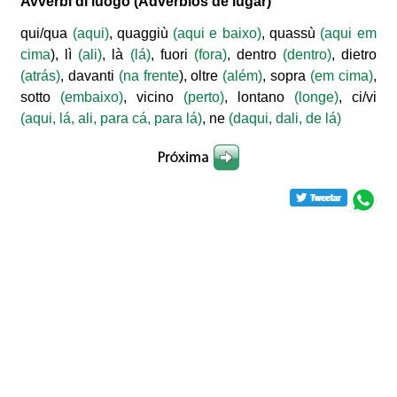
Avverbi di luogo
(Advérbios de lugar)
qui/qua
(aqui)
, quaggiù
(aqui e baixo)
, quassù
(aqui em
cima
), lì
(ali)
, là
(lá)
, fuori
(fora)
, dentro
(dentro)
, dietro
(atrás)
, davanti
(na frente
), oltre
(além)
, sopra
(em cima)
,
sotto
(embaixo)
, vicino
(perto)
, lontano
(longe)
, ci/vi
(aqui, lá, ali, para cá, para lá)
, ne
(daqui, dali, de lá)