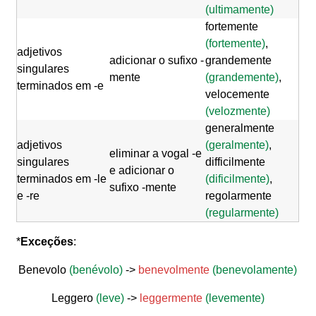
(ultimamente)
fortemente
(fortemente)
,
adjetivos
adicionar o sufixo -
grandemente
singulares
mente
(grandemente)
,
terminados em -e
velocemente
(velozmente)
generalmente
adjetivos
(geralmente)
,
eliminar a vogal -e
singulares
difficilmente
e adicionar o
terminados em -le
(dificilmente)
,
sufixo -mente
e -re
regolarmente
(regularmente)
*
Exceções
:
Benevolo
(benévolo)
->
benevolmente
(benevolamente)
Leggero
(leve)
->
leggermente
(levemente)