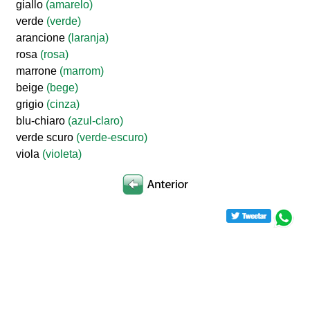
giallo
(amarelo)
verde
(verde)
arancione
(laranja)
rosa
(rosa)
marrone
(marrom)
beige
(bege)
grigio
(cinza)
blu-chiaro
(azul-claro)
verde scuro
(verde-escuro)
viola
(violeta)