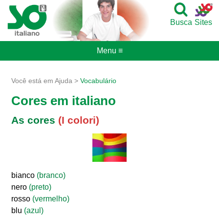
Busca
Sites
Menu ≡
Você está em Ajuda >
Vocabulário
Cores em italiano
As cores
(I colori)
bianco
(branco)
nero
(preto)
rosso
(vermelho)
blu
(azul)