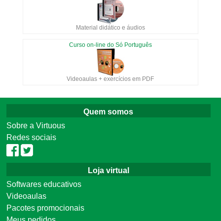
Material didático e áudios
Curso on-line do Só Português
Videoaulas + exercícios em PDF
Quem somos
Sobre a Virtuous
Redes sociais
Loja virtual
Softwares educativos
Videoaulas
Pacotes promocionais
Meus pedidos