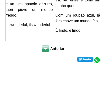
Vá, vá, entre e tome um
c un accappatoio azzurro,
banho quente
fuori piove un mondo
freddo,
Com um roupão azul, lá
fora chove um mundo frio
its wonderful, its wonderful
É lindo, é lindo