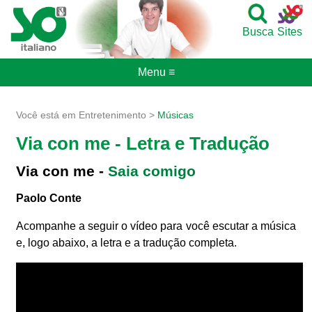
Busca
Sites
Menu ≡
Você está em Entretenimento >
Músicas
Via con me - Letra e Tradução
Via con me -
Saia comigo
Paolo Conte
Acompanhe a seguir o vídeo para você escutar a música
e, logo abaixo, a letra e a tradução completa.