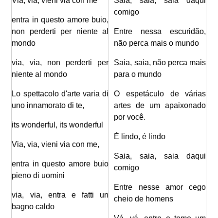
Via, via, vieni via con me
Saia, saia, saia daqui
comigo
entra in questo amore buio,
non perderti per niente al
Entre nessa escuridão,
mondo
não perca mais o mundo
via, via, non perderti per
Saia, saia, não perca mais
niente al mondo
para o mundo
Lo spettacolo d'arte varia di
O espetáculo de várias
uno innamorato di te,
artes de um apaixonado
por você.
its wonderful, its wonderful
É lindo, é lindo
Via, via, vieni via con me,
Saia, saia, saia daqui
entra in questo amore buio
comigo
pieno di uomini
Entre nesse amor cego
via, via, entra e fatti un
cheio de homens
bagno caldo