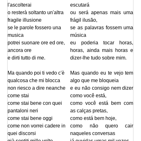
l'ascolterai
escutará
o resterà soltanto un'altra
ou será apenas mais uma
fragile illusione
frágil ilusão,
se le parole fossero una
se as palavras fossem uma
musica
música
potrei suonare ore ed ore,
eu poderia tocar horas,
ancora ore
horas, ainda mais horas e
e dirti tutto di me.
dizer-lhe tudo sobre mim.
Ma quando poi ti vedo c'è
Mas quando eu te vejo tem
qualcosa che mi blocca
algo que me bloqueia
non riesco a dire neanche
e eu não consigo nem dizer
come stai
como você está,
come stai bene con quei
como você está bem com
pantaloni neri
as calças pretas,
come stai bene oggi
como está bem hoje,
come non vorrei cadere in
como não quero cair
quei discorsi
naqueles conversas
già sentiti mille volte
já ouvidas umas mil vezes