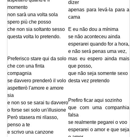
dizer
momento
apenas para levá-la para a
non sarà una volta sola
cama
spero più che posso
che non sia soltanto sesso
E eu não dou a mínima
questa volta lo pretendo.
se não aconteceu ainda
esperarei quando for a hora,
e não será penas uma vez,
Preferisco stare qui da solo
mas eu espero ainda mais
che con una finta
que posso,
compagnia
que não seja somente sexo
se davvero prenderò il volo
desta vez pretendo
aspetterò l'amore e amore
sia
Prefiro ficar aqui sozinho
e non so se sarai tu davvero
que com uma companhia
o forse sei solo un'illusione
falsa
Però stasera mi rilasso,
se realmente pegarei o voo
penso a te
esperarei o amor e que seja
e scrivo una canzone
o amor