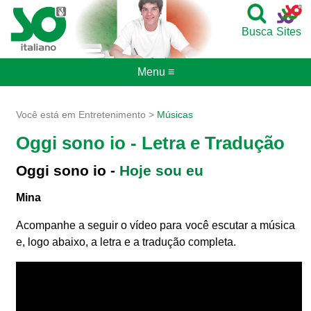
Busca
Sites
Menu ≡
Você está em Entretenimento >
Músicas
Oggi sono io - Letra e Tradução
Oggi sono io -
Hoje sou eu
Mina
Acompanhe a seguir o vídeo para você escutar a música
e, logo abaixo, a letra e a tradução completa.