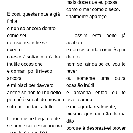
mais doce que eu possa,
como o mar como o sexo.
E così, questa notte è già
finalmente apareço.
finita
e non so ancora dentro
come sei
E assim esta noite já
non so neanche se ti
acabou
rivedrò
e não sei ainda como és por
o resterà soltanto un'altra
dentro,
inutile occasione
nem sei ainda se eu vou te
e domani poi ti rivedo
rever
ancora
ou somente uma outra
e mi piaci per davvero
ocasião inútil
anche se non te l'ho detto
e amanhã então eu te
perché è squallido provarci
revejo ainda
solo per portarti a letto
e me agrada realmente,
mesmo que eu não tenha
E non me ne frega niente
dito
se non è successo ancora
porque é desprezível provar
aspetterò quand'è il