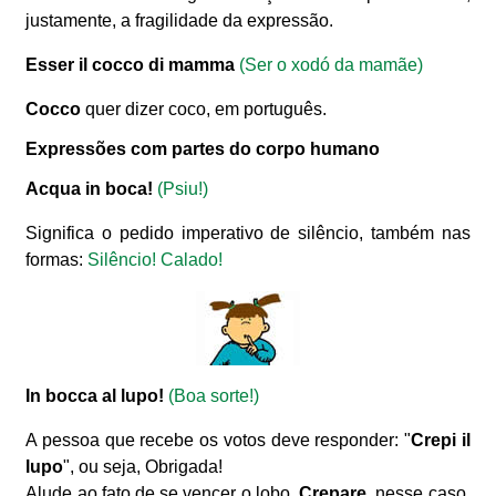
justamente, a fragilidade da expressão.
Esser il cocco di mamma
(Ser o xodó da mamãe)
Cocco
quer dizer coco, em português.
Expressões com partes do corpo humano
Acqua in boca!
(Psiu!)
Significa o pedido imperativo de silêncio, também nas
formas:
Silêncio! Calado!
In bocca al lupo!
(Boa sorte!)
A pessoa que recebe os votos deve responder: "
Crepi il
lupo
", ou seja, Obrigada!
Alude ao fato de se vencer o lobo.
Crepare
, nesse caso,