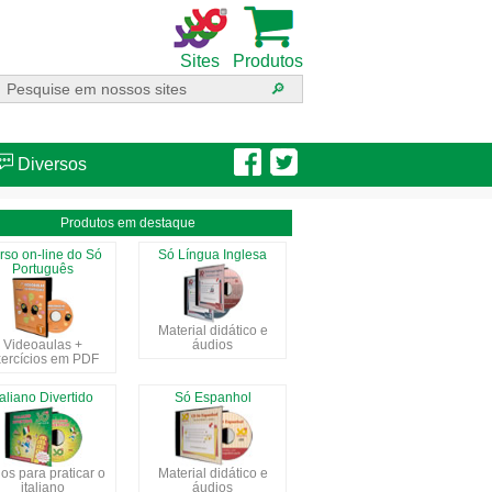
Sites
Produtos
Diversos
Produtos em destaque
rso on-line do Só
Só Língua Inglesa
Português
Material didático e
Videoaulas +
áudios
ercícios em PDF
taliano Divertido
Só Espanhol
os para praticar o
Material didático e
italiano
áudios